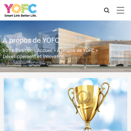
À propos de YOFC
Votre Position：
Accueil
>
À propos de YOFC
>
Développement et Innovation