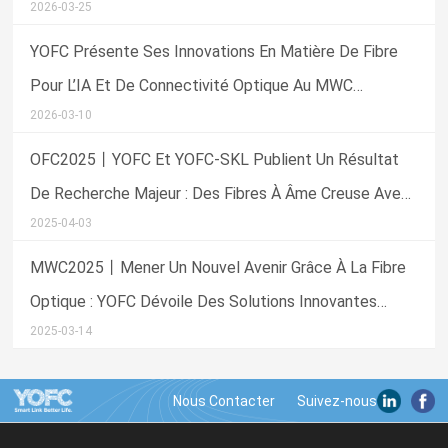
2026-03-25
Laboratoire Aux Applications Commerciales »
YOFC Présente Ses Innovations En Matière De Fibre
Pour L’IA Et De Connectivité Optique Au MWC
2026-03-10
Barcelona 2026
OFC2025丨YOFC Et YOFC-SKL Publient Un Résultat
De Recherche Majeur : Des Fibres À Âme Creuse Avec
2025-04-03
Une Atténuation Minimale De 0,05 DB/km
MWC2025丨Mener Un Nouvel Avenir Grâce À La Fibre
Optique : YOFC Dévoile Des Solutions Innovantes
2025-03-14
Pilotées Par L'IA Au MWC De Barcelone
Nous Contacter