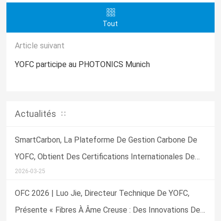
Tout
Article suivant
YOFC participe au PHOTONICS Munich
Actualités
SmartCarbon, La Plateforme De Gestion Carbone De
YOFC, Obtient Des Certifications Internationales De
2026-03-25
Référence Et Des Distinctions Sectorielles
OFC 2026 | Luo Jie, Directeur Technique De YOFC,
Présente « Fibres À Âme Creuse : Des Innovations De