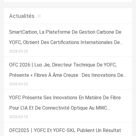
développement de l’infrastructure numérique mondiale
Actualités
SmartCarbon, La Plateforme De Gestion Carbone De
YOFC, Obtient Des Certifications Internationales De
2026-03-25
Référence Et Des Distinctions Sectorielles
OFC 2026 | Luo Jie, Directeur Technique De YOFC,
Présente « Fibres À Âme Creuse : Des Innovations De
2026-03-25
Laboratoire Aux Applications Commerciales »
YOFC Présente Ses Innovations En Matière De Fibre
Pour L’IA Et De Connectivité Optique Au MWC
2026-03-10
Barcelona 2026
OFC2025丨YOFC Et YOFC-SKL Publient Un Résultat